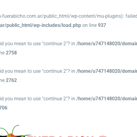
erabicho.com.ar/public_html/wp-content/mu-plugins): failed t
r/public_html/wp-includes/load.php
on line
937
 Did you mean to use "continue 2"? in
/home/u747148020/domains
ine
2758
 Did you mean to use "continue 2"? in
/home/u747148020/domains
ine
2762
 Did you mean to use "continue 2"? in
/home/u747148020/domains
706