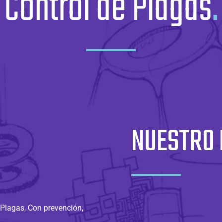
Control de Plagas
.
NUESTRO
 Plagas, Con prevención,