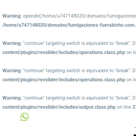
Warning
: opendir(/home/u747148020/domains/fumigaciones-fu
/home/u747148020/domains/fumigaciones-fuerabicho.com.a
Warning
: "continue" targeting switch is equivalent to "break".
content/plugins/revslider/includes/operations.class.php
on l
Warning
: "continue" targeting switch is equivalent to "break".
content/plugins/revslider/includes/operations.class.php
on l
Warning
: "continue" targeting switch is equivalent to "break".
content/plugins/revslider/includes/output.class.php
on line
3
Tel.(11) 15 5327 0158
|
info@fumiaciones-fuerabicho.com.ar